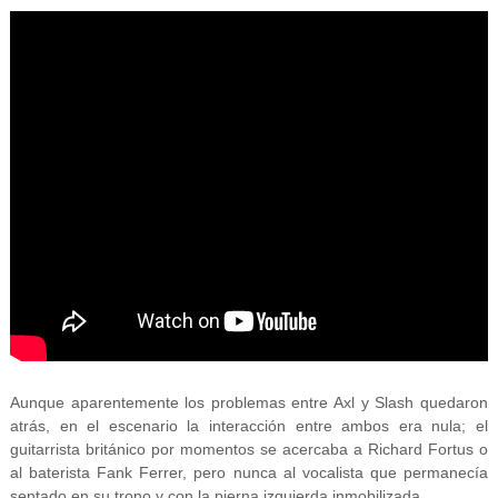
Aunque aparentemente los problemas entre Axl y Slash quedaron
atrás, en el escenario la interacción entre ambos era nula; el
guitarrista británico por momentos se acercaba a Richard Fortus o
al baterista Fank Ferrer, pero nunca al vocalista que permanecía
sentado en su trono y con la pierna izquierda inmobilizada.