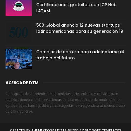
Certificaciones gratuitas con ICP Hub
LATAM
500 Global anuncia 12 nuevas startups
latinoamericanas para su generación 19
Cambiar de carrera para adelantarse al
trabajo del futuro
ACERCA DE DTM
Un espacio de entretenimiento, noticias, arte, cultura y música, pero
también tienen cabida otros temas de interés humano de modo que lo
editado aquí, bajo las diferentes etiquetas, corresponderá al menos a uno
de estos géneros.
CREATED BY
THEMEXPOSE
| DISTRIBUTED BY
BLOGGER TEMPLATES