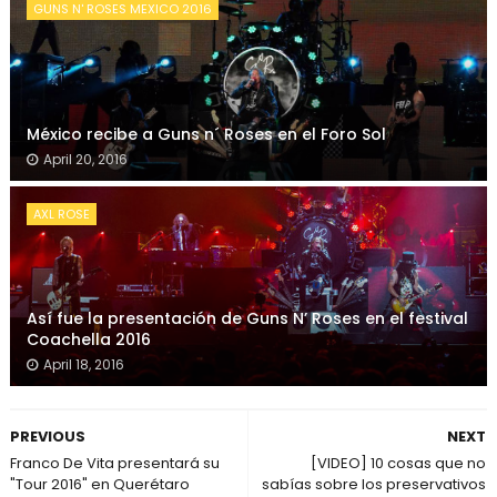
GUNS N' ROSES MEXICO 2016
México recibe a Guns n´ Roses en el Foro Sol
April 20, 2016
AXL ROSE
Así fue la presentación de Guns N’ Roses en el festival
Coachella 2016
April 18, 2016
PREVIOUS
NEXT
Franco De Vita presentará su
[VIDEO] 10 cosas que no
"Tour 2016" en Querétaro
sabías sobre los preservativos