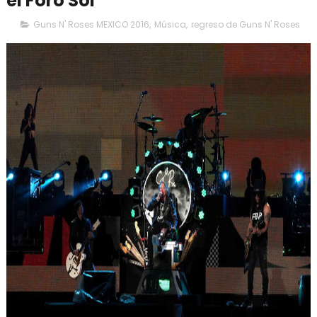
el Foro Sol
Guns N' Roses MEXICO 2016
,
Música
,
regreso de Guns N' Roses