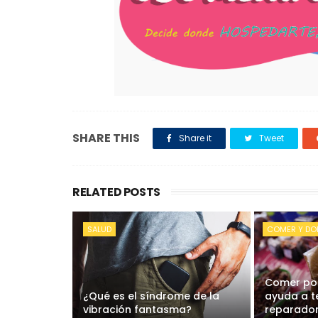
SHARE THIS
Share it
Tweet
RELATED POSTS
SALUD
COMER Y DO
Comer poc
¿Qué es el síndrome de la
ayuda a t
vibración fantasma?
reparado