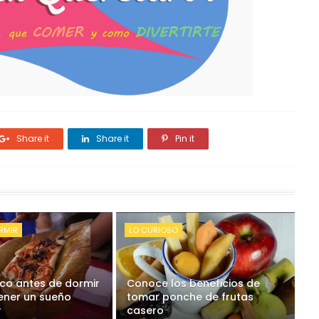
Share it
Share it
Pin it
RMIR
LO CURIOSO
o antes de dormir
Conoce los beneficios de
ener un sueño
tomar ponche de frutas
r
casero