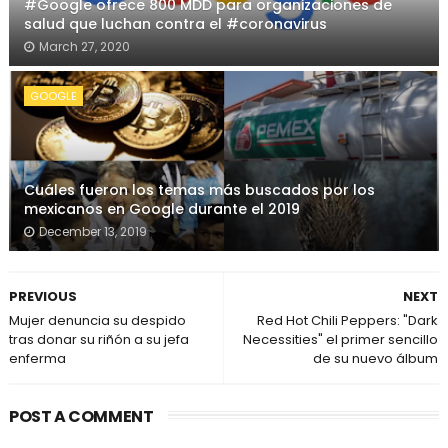
#Google ofrece 800 MDD para organizaciones de
salud que luchan contra el #coronavirus
March 27, 2020
GOOGLE
Cuáles fueron los temas más buscados por los
mexicanos en Google durante el 2019
December 13, 2019
PREVIOUS
NEXT
Mujer denuncia su despido
Red Hot Chili Peppers: "Dark
tras donar su riñón a su jefa
Necessities" el primer sencillo
enferma
de su nuevo álbum
POST A COMMENT