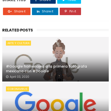
Share it
Share it
Pin it
RELATED POSTS
ARTE Y CULTURA
#Google homenajea a la primera fotógrafa
mexicana con #Doodle
April 03, 2020
CORONAVIRUS