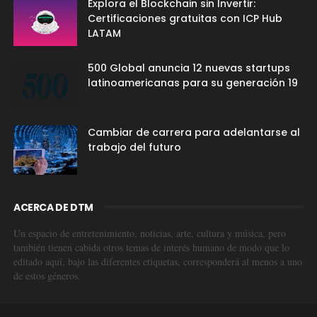
Explora el Blockchain sin Invertir:
Certificaciones gratuitas con ICP Hub
LATAM
500 Global anuncia 12 nuevas startups
latinoamericanas para su generación 19
Cambiar de carrera para adelantarse al
trabajo del futuro
ACERCA DE DTM
Un espacio de entretenimiento, noticias, arte, cultura y música, pero
también tienen cabida otros temas de interés humano de modo que lo
editado aquí, bajo las diferentes etiquetas, corresponderá al menos a uno
de estos géneros.