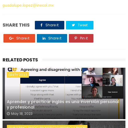
guadalupe.lopez@inecol.mx
SHARE THIS
Share it
Tweet
Share it
Share it
Pin it
RELATED POSTS
DEXTY 2023
Aprender y practicar inglés es una inversión personal
y profesional
May 18, 2023
GUILLERMO TIRADO ARQUITECTO PREMIO LONDON