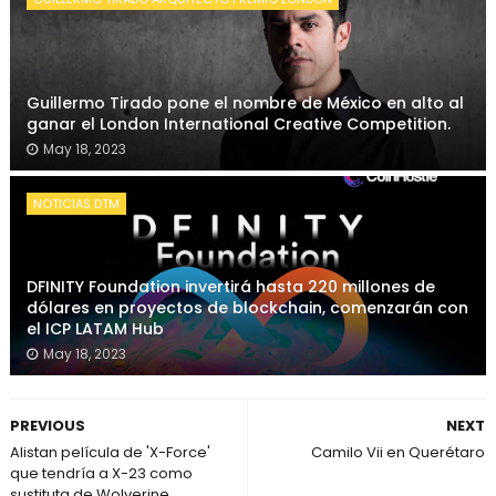
Guillermo Tirado pone el nombre de México en alto al
ganar el London International Creative Competition.
May 18, 2023
NOTICIAS DTM
DFINITY Foundation invertirá hasta 220 millones de
dólares en proyectos de blockchain, comenzarán con
el ICP LATAM Hub
May 18, 2023
PREVIOUS
NEXT
Alistan película de 'X-Force'
Camilo Vii en Querétaro
que tendría a X-23 como
sustituta de Wolverine