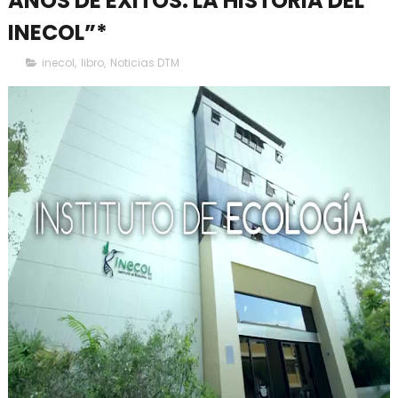
AÑOS DE ÉXITOS: LA HISTORIA DEL
INECOL”*
inecol
,
libro
,
Noticias DTM