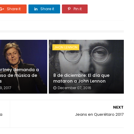
Share it
Share it
Pin it
JHON LENNON
artney demanda a
uso de música de
8 de diciembre: El día que
s
mataron a John Lennon
9, 2017
December 07, 2016
NEXT
sa
Jeans en Querétaro 2017