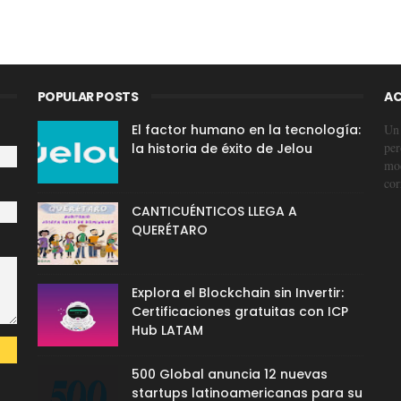
POPULAR POSTS
AC
El factor humano en la tecnología:
Un 
per
la historia de éxito de Jelou
mod
cor
CANTICUÉNTICOS LLEGA A
QUERÉTARO
Explora el Blockchain sin Invertir:
Certificaciones gratuitas con ICP
Hub LATAM
500 Global anuncia 12 nuevas
startups latinoamericanas para su