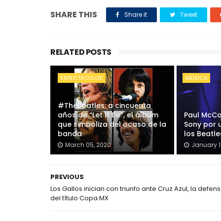
SHARE THIS
Share it
Tweet
RELATED POSTS
ESPECTÁCULOS
MÚSICA
#TheBeatles: a cincuenta
años de “Let It Be”, el álbum
Paul McC
que simboliza del ocaso de la
Sony por 
banda
los Beatle
March 05, 2020
January 1
PREVIOUS
Los Gallos inician con triunfo ante Cruz Azul, la defen
del título Copa MX