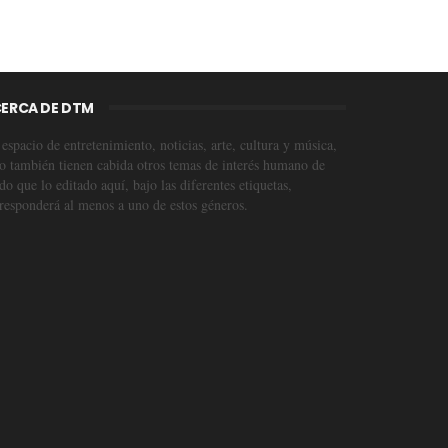
ERCA DE DTM
espacio de entretenimiento, noticias, arte, cultura y música,
o también tienen cabida otros temas de interés humano de
o que lo editado aquí, bajo las diferentes etiquetas,
responderá al menos a uno de estos géneros.