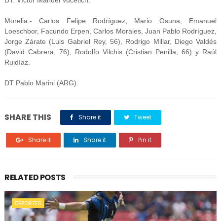
DT. Víctor Manuel Vucetich.
Morelia.- Carlos Felipe Rodríguez, Mario Osuna, Emanuel
Loeschbor, Facundo Erpen, Carlos Morales, Juan Pablo Rodríguez,
Jorge Zárate (Luis Gabriel Rey, 56), Rodrigo Millar, Diego Valdés
(David Cabrera, 76), Rodolfo Vilchis (Cristian Penilla, 66) y Raúl
Ruidíaz.
DT Pablo Marini (ARG).
SHARE THIS
Share it
Tweet
Share it
Share it
Pin it
RELATED POSTS
DEPORTES