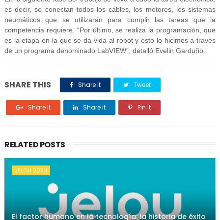
es decir, se conectan todos los cables, los motores, los sistemas
neumáticos que se utilizarán para cumplir las tareas que la
competencia requiere. “Por último, se realiza la programación, que
es la etapa en la que se da vida al robot y esto lo hicimos a través
de un programa denominado LabVIEW”, detalló Evelin Garduño.
SHARE THIS
Share it
Tweet
Share it
Share it
Pin it
RELATED POSTS
JELOU 2024
El factor humano en la tecnología: la historia de éxito