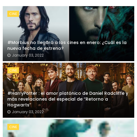
CINE
#Morbius no llegará a los cines en enero: ¿Cuál es la
nueva fecha de estreno?
January 03, 2022
CINE
#HarryPotter : el amor platónico de Daniel Radcliffe y
más revelaciones del especial de “Retorno a
Hogwarts”
January 03, 2022
CINE