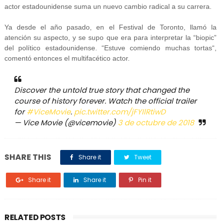
actor estadounidense suma un nuevo cambio radical a su carrera.
Ya desde el año pasado, en el Festival de Toronto, llamó la
atención su aspecto, y se supo que era para interpretar la “biopic”
del político estadounidense. “Estuve comiendo muchas tortas“,
comentó entonces el multifacético actor.
Discover the untold true story that changed the
course of history forever. Watch the official trailer
for
#ViceMovie
.
pic.twitter.com/jFYIlRtiwD
— Vice Movie (@vicemovie)
3 de octubre de 2018
SHARE THIS
Share it
Tweet
Share it
Share it
Pin it
RELATED POSTS