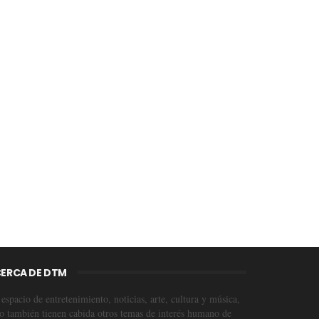
ERCA DE DTM
espacio de entretenimiento, noticias, arte, cultura y música,
o también tienen cabida otros temas de interés humano de