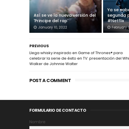
Ya se sab
Así se ve la nueva versión del
segunda p
'Principe del rap'
#Netflix
January 10, 2022
February 
PREVIOUS
Llega whisky inspirado en Game of Thrones® para
celebrar la serie de éxito en TV: presentación del Wh
Walker de Johnnie Walter
POST A COMMENT
FORMULARIO DE CONTACTO
Nombre