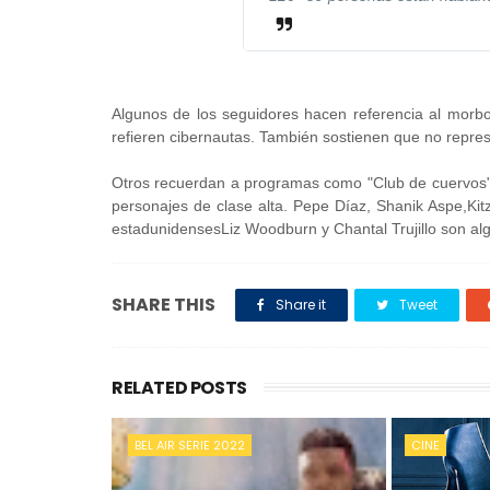
Algunos de los seguidores hacen referencia al morbo
refieren cibernautas. También sostienen que no represe
Otros recuerdan a programas como "Club de cuervos" 
personajes de clase alta. Pepe Díaz, Shanik Aspe,Kit
estadunidensesLiz Woodburn y Chantal Trujillo son alg
SHARE THIS
Share it
Tweet
RELATED POSTS
BEL AIR SERIE 2022
CINE