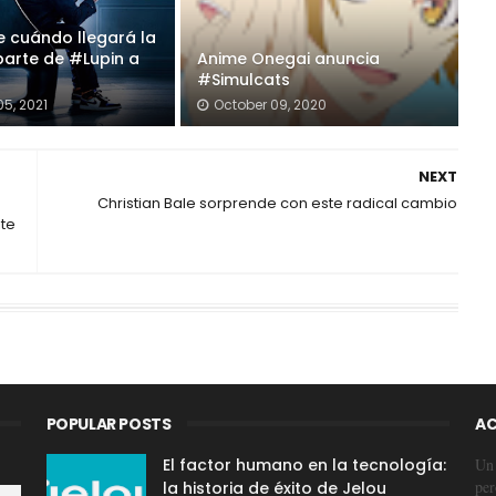
e cuándo llegará la
arte de #Lupin a
Anime Onegai anuncia
#Simulcats
05, 2021
October 09, 2020
NEXT
Christian Bale sorprende con este radical cambio
ite
POPULAR POSTS
AC
El factor humano en la tecnología:
Un 
per
la historia de éxito de Jelou