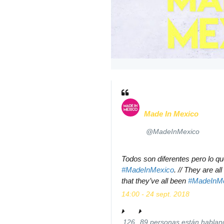
Made In Mexico
✔
@MadeInMexico
#
MadeInMexico
. // They are al
that they’ve all been 
#
MadeInM
14:00 - 24 sept. 2018
126
89 personas están hablan