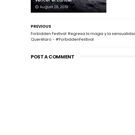
vencer el cáncer
August 28, 2019
PREVIOUS
Forbidden Festival: Regresa la magia y la sensualida
Querétaro - #ForbiddenFestival
POST A COMMENT