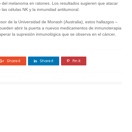
ento del melanoma en ratones. Los resultados sugieren que atacar
 las células NK y la inmunidad antitumoral.
esor de la Universidad de Monash (Australia), estos hallazgos –
pueden abrir la puerta a nuevos medicamentos de inmunoterapia
perar la supresión inmunológica que se observa en el cáncer,
Share it
Share it
Pin it