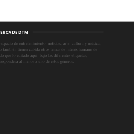
ERCA DE DTM
espacio de entretenimiento, noticias, arte, cultura y música,
o también tienen cabida otros temas de interés humano de
o que lo editado aquí, bajo las diferentes etiquetas,
responderá al menos a uno de estos géneros.