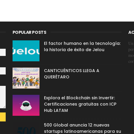
POPULAR POSTS
AC
El factor humano en la tecnología:
Un 
per
la historia de éxito de Jelou
mod
cor
CANTICUÉNTICOS LLEGA A
QUERÉTARO
Explora el Blockchain sin Invertir:
Certificaciones gratuitas con ICP
Hub LATAM
500 Global anuncia 12 nuevas
startups latinoamericanas para su