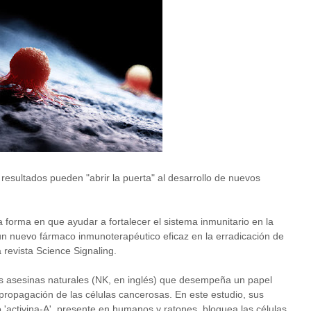
esultados pueden "abrir la puerta" al desarrollo de nuevos
a forma en que ayudar a fortalecer el sistema inmunitario en la
ar un nuevo fármaco inmunoterapéutico eficaz en la erradicación de
 revista Science Signaling.
las asesinas naturales (NK, en inglés) que desempeña un papel
 propagación de las células cancerosas. En este estudio, sus
'activina-A', presente en humanos y ratones, bloquea las células