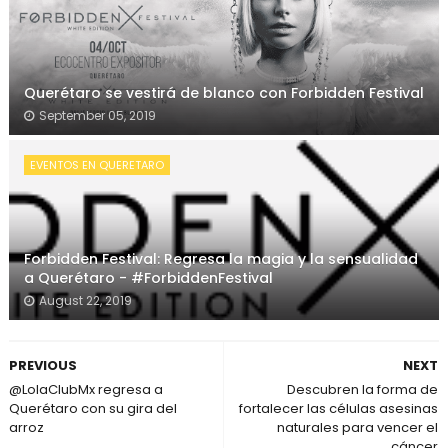
Querétaro se vestirá de blanco con Forbidden Festival
September 05, 2019
EVENTOS EN QUERETARO
Forbidden Festival: Regresa la magia y la sensualidad
a Querétaro - #ForbiddenFestival
August 22, 2019
PREVIOUS
NEXT
@LolaClubMx regresa a
Descubren la forma de
Querétaro con su gira del
fortalecer las células asesinas
arroz
naturales para vencer el
cáncer