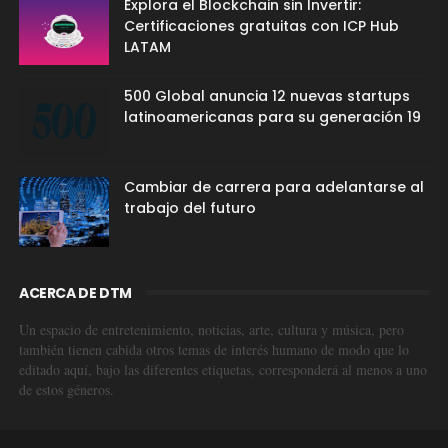
Explora el Blockchain sin Invertir:
Certificaciones gratuitas con ICP Hub
LATAM
500 Global anuncia 12 nuevas startups
latinoamericanas para su generación 19
Cambiar de carrera para adelantarse al
trabajo del futuro
ACERCA DE DTM
Un espacio de entretenimiento, noticias, arte, cultura y música, pero
también tienen cabida otros temas de interés humano de modo que lo
editado aquí, bajo las diferentes etiquetas, corresponderá al menos a uno
de estos géneros.