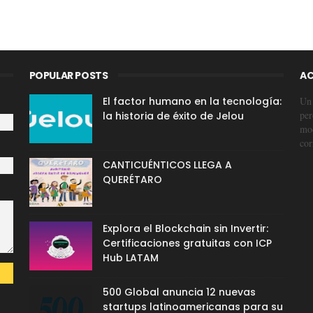
POPULAR POSTS
AC
El factor humano en la tecnología:
Un 
per
la historia de éxito de Jelou
mod
cor
CANTICUÉNTICOS LLEGA A
QUERÉTARO
Explora el Blockchain sin Invertir:
Certificaciones gratuitas con ICP
Hub LATAM
500 Global anuncia 12 nuevas
startups latinoamericanas para su