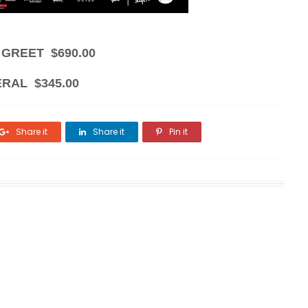
 GREET $690.00
RAL $345.00
Share it
Share it
Pin it