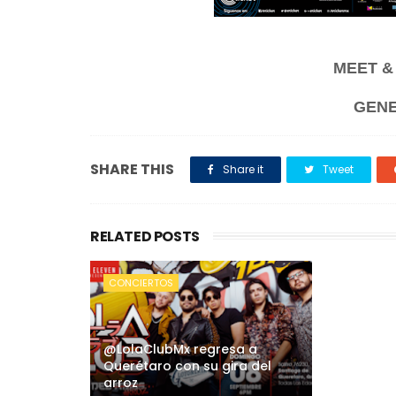
MEET &
GENE
SHARE THIS
Share it
Tweet
RELATED POSTS
CONCIERTOS
@LolaClubMx regresa a
Querétaro con su gira del
arroz