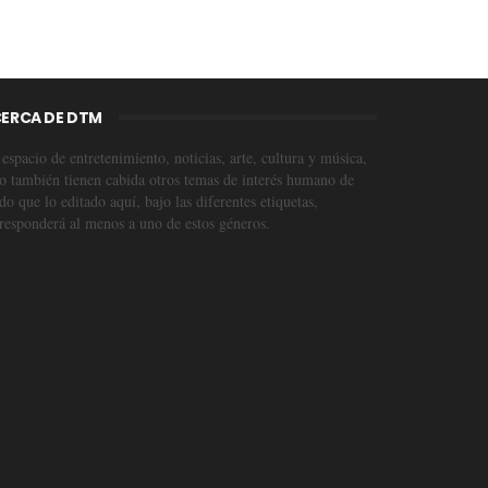
ERCA DE DTM
espacio de entretenimiento, noticias, arte, cultura y música,
o también tienen cabida otros temas de interés humano de
o que lo editado aquí, bajo las diferentes etiquetas,
responderá al menos a uno de estos géneros.