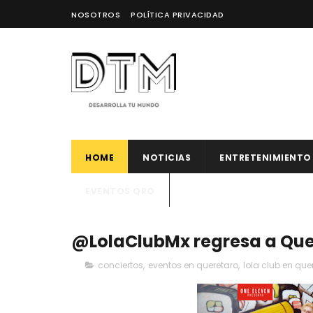
NOSOTROS
POLÍTICA PRIVACIDAD
HOME
NOTICIAS
ENTRETENIMIENTO
EVENTOS QRO
@LolaClubMx regresa a Quer
conciertos
,
eventos en queretaro
,
lola club en que