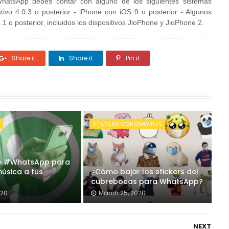
WhatsApp debes contar con alguno de los siguientes sistemas
ativo 4.0.3 o posterior - iPhone con iOS 9 o posterior - Algunos
 o posterior, incluidos los dispositivos JioPhone y JioPhone 2.
Share it
Share it
Pin it
A
STICKERS CORONAVIRUS
de #WhatsApp para
úsica a tus
¿Cómo bajar los stickers del
cubrebocas para WhatsApp?
020
March 25, 2020
NEXT