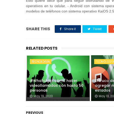
Esto quiere decir que para seguir disfrutando de 
operativos en tu celular. - Android con sistema oper
modelos de teléfonos con sistema operativo KaiOS 2.5.1
SHARE THIS
Share it
Tweet
RELATED POSTS
TECNOLOGÍA
TECNOLOGÍ
#WhatsApp: cómo hacer
El truco 
videollamadas con hasta 50
agregar m
personas
estados
May 19, 2020
May 13, 2
PREVIOUS