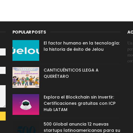
POPULAR POSTS
AC
El factor humano en la tecnología:
Un 
per
la historia de éxito de Jelou
mod
cor
CANTICUÉNTICOS LLEGA A
QUERÉTARO
Explora el Blockchain sin Invertir:
Certificaciones gratuitas con ICP
Hub LATAM
500 Global anuncia 12 nuevas
startups latinoamericanas para su