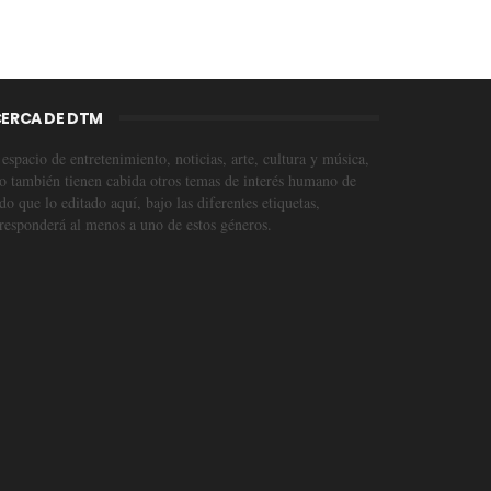
ERCA DE DTM
espacio de entretenimiento, noticias, arte, cultura y música,
o también tienen cabida otros temas de interés humano de
o que lo editado aquí, bajo las diferentes etiquetas,
responderá al menos a uno de estos géneros.