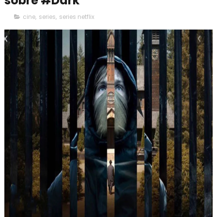
sobre #Dark
cine
,
series
,
series netflix