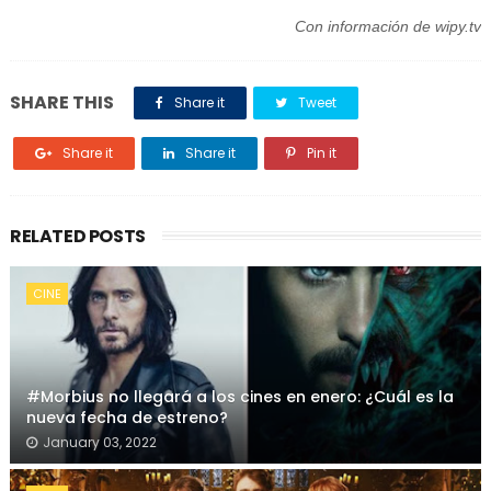
Con información de wipy.tv
SHARE THIS
Share it
Tweet
Share it
Share it
Pin it
RELATED POSTS
CINE
#Morbius no llegará a los cines en enero: ¿Cuál es la
nueva fecha de estreno?
January 03, 2022