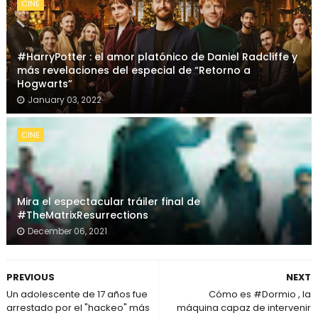
CINE
#HarryPotter : el amor platónico de Daniel Radcliffe y
más revelaciones del especial de “Retorno a
Hogwarts”
January 03, 2022
CINE
Mira el espectacular tráiler final de
#TheMatrixResurrections
December 06, 2021
PREVIOUS
NEXT
Un adolescente de 17 años fue
Cómo es #Dormio , la
arrestado por el "hackeo" más
máquina capaz de intervenir