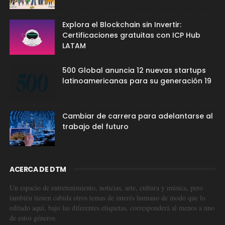
Explora el Blockchain sin Invertir:
Certificaciones gratuitas con ICP Hub
LATAM
500 Global anuncia 12 nuevas startups
latinoamericanas para su generación 19
Cambiar de carrera para adelantarse al
trabajo del futuro
ACERCA DE DTM
Un espacio de entretenimiento, noticias, arte, cultura y música, pero
también tienen cabida otros temas de interés humano de modo que lo
editado aquí, bajo las diferentes etiquetas, corresponderá al menos a uno
de estos géneros.