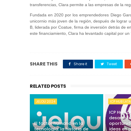
transferencias, Clara permite a las empresas de la re
Fundada en 2020 por los emprendedores Diego Garcí
unicornio más joven de la región, después de lograr
B, liderada por Coatue, firma de inversión detrás de 
este financiamiento, Clara ha levantado capital por u
SHARE THIS
Share it
Tweet
RELATED POSTS
JELOU 2024
ICP HUB LAT
ICP Hub L
desarroll
El factor humano en la
oportunid
tecnología: la historia de
ideas en 