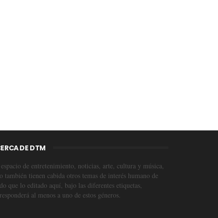
ERCA DE DTM
espacio de entretenimiento, noticias, arte, cultura y música,
o también tienen cabida otros temas de interés humano de
o que lo editado aquí, bajo las diferentes etiquetas,
responderá al menos a uno de estos géneros.