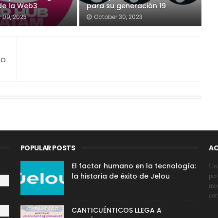
 de la Web3
para su generación 19
 09, 2023
October 30, 2023
IO
POPULAR POSTS
AC
El factor humano en la tecnología:
Un 
per
la historia de éxito de Jelou
mod
cor
CANTICUÉNTICOS LLEGA A