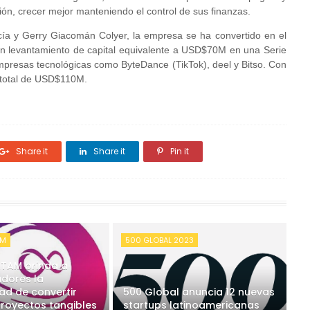
gión, crecer mejor manteniendo el control de sus finanzas.
a y Gerry Giacomán Colyer, la empresa se ha convertido en el
 un levantamiento de capital equivalente a USD$70M en una Serie
empresas tecnológicas como ByteDance (TikTok), deel y Bitso. Con
n total de USD$110M.
Share it
Share it
Pin it
AM
500 GLOBAL 2023
ATAM brinda a
adores la
ad de convertir
500 Global anuncia 12 nuevas
proyectos tangibles
startups latinoamericanas