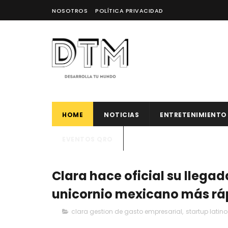
NOSOTROS
POLÍTICA PRIVACIDAD
HOME
NOTICIAS
ENTRETENIMIENTO
EVENTOS QRO
Clara hace oficial su llegada
unicornio mexicano más rá
clara gestion de gasto empresarial
,
startup lati