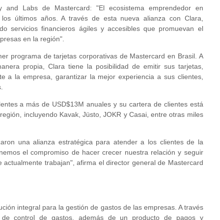
y and Labs de Mastercard: "El ecosistema emprendedor en
os últimos años. A través de esta nueva alianza con Clara,
o servicios financieros ágiles y accesibles que promuevan el
mpresas en la región".
imer programa de tarjetas corporativas de Mastercard en Brasil. A
nera propia, Clara tiene la posibilidad de emitir sus tarjetas,
e a la empresa, garantizar la mejor experiencia a sus clientes,
.
lentes a más de USD$13M anuales y su cartera de clientes está
región, incluyendo Kavak, Jüsto, JOKR y Casai, entre otras miles
ron una alianza estratégica para atender a los clientes de la
nemos el compromiso de hacer crecer nuestra relación y seguir
 actualmente trabajan", afirma el director general de Mastercard
ución integral para la gestión de gastos de las empresas. A través
ma de control de gastos, además de un producto de pagos y