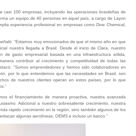
e casi 100 empresas, incluyendo las operaciones brasileñas de
nforma un equipo de 40 personas en aquel país, a cargo de Layon
plia experiencia profesional en empresas como Dow Chemical,
 señaló: “Estamos muy emocionados de que el mismo año en que
ial nuestra llegada a Brasil. Desde el inicio de Clara, nuestro
ón de gasto empresarial basada en una infraestructura sólida,
anera contribuir al crecimiento y competitividad de todas las
destacó: “Somos emprendedores y hemos sido colaboradores en
ón, por lo que entendemos que las necesidades en Brasil, son
hos de nuestros clientes operan en estos países, por lo que
os.”
mos el financiamiento de manera proactiva, nuestra avanzada
usiasmo. Adicional a nuestro sobresaliente crecimiento, nuestra
 más rápido crecimiento en la región, sino también algunos de los
 destacan algunas aerolíneas, OEMS e incluso un banco.”