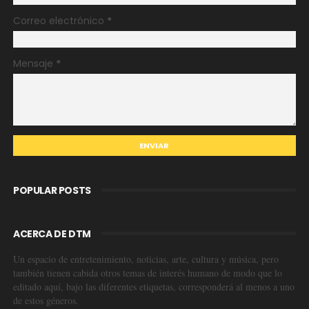
Correo electrónico
*
Mensaje
*
POPULAR POSTS
ACERCA DE DTM
Un espacio de entretenimiento, noticias, arte, cultura y música, pero
también tienen cabida otros temas de interés humano de modo que lo
editado aquí, bajo las diferentes etiquetas, corresponderá al menos a uno
de estos géneros.