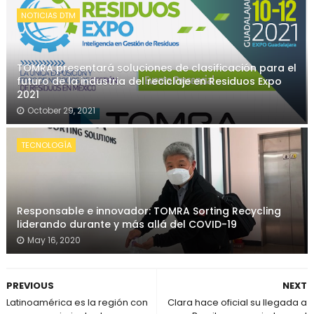
NOTICIAS DTM
TOMRA presentará soluciones de clasificación para el
futuro de la industria del reciclaje en Residuos Expo
2021
October 29, 2021
TECNOLOGÍA
Responsable e innovador: TOMRA Sorting Recycling
liderando durante y más allá del COVID-19
May 16, 2020
PREVIOUS
NEXT
Latinoamérica es la región con
Clara hace oficial su llegada a