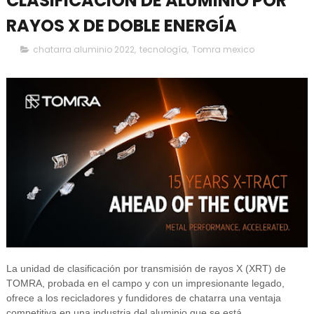
CLASIFICACIÓN DE ALUMINIO POR
RAYOS X DE DOBLE ENERGÍA
chatarra aluminio 2022
,
tecnología
,
Tomra mexico
La unidad de clasificación por transmisión de rayos X (XRT) de
TOMRA, probada en el campo y con un impresionante legado,
ofrece a los recicladores y fundidores de chatarra una ventaja
competitiva en una industria del aluminio que se está