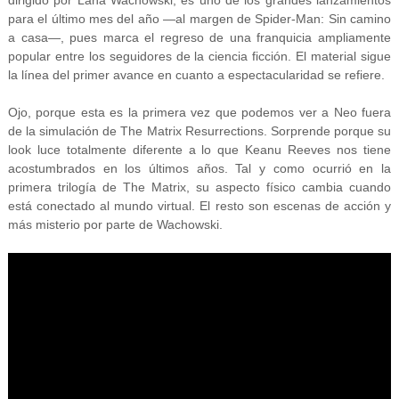
para el último mes del año —al margen de Spider-Man: Sin camino
a casa—, pues marca el regreso de una franquicia ampliamente
popular entre los seguidores de la ciencia ficción. El material sigue
la línea del primer avance en cuanto a espectacularidad se refiere.
Ojo, porque esta es la primera vez que podemos ver a Neo fuera
de la simulación de The Matrix Resurrections. Sorprende porque su
look luce totalmente diferente a lo que Keanu Reeves nos tiene
acostumbrados en los últimos años. Tal y como ocurrió en la
primera trilogía de The Matrix, su aspecto físico cambia cuando
está conectado al mundo virtual. El resto son escenas de acción y
más misterio por parte de Wachowski.