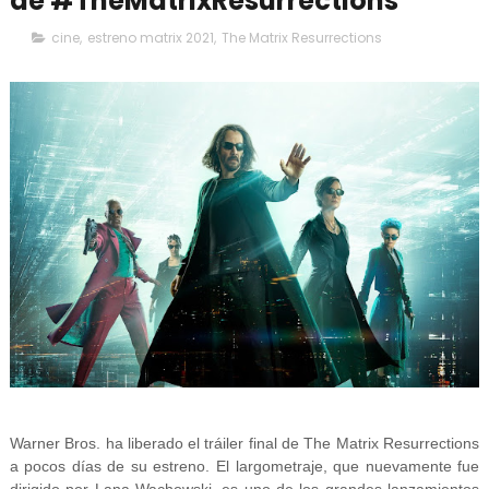
de #TheMatrixResurrections
cine
,
estreno matrix 2021
,
The Matrix Resurrections
Warner Bros. ha liberado el tráiler final de The Matrix Resurrections
a pocos días de su estreno. El largometraje, que nuevamente fue
dirigido por Lana Wachowski, es uno de los grandes lanzamientos