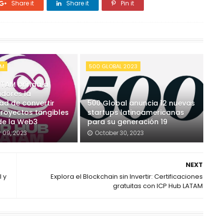
Share it
Share it
Pin it
AM
500 GLOBAL 2023
ATAM brinda a
adores la
ad de convertir
500 Global anuncia 12 nuevas
proyectos tangibles
startups latinoamericanas
 de la Web3
para su generación 19
 09, 2023
October 30, 2023
NEXT
 y
Explora el Blockchain sin Invertir: Certificaciones
gratuitas con ICP Hub LATAM