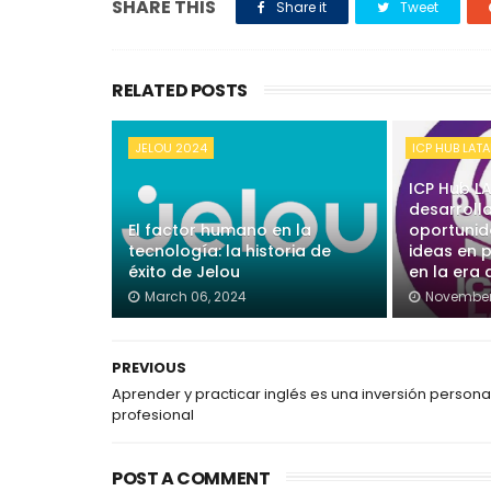
SHARE THIS
Share it
Tweet
RELATED POSTS
JELOU 2024
ICP HUB LAT
ICP Hub L
desarroll
El factor humano en la
oportunid
tecnología: la historia de
ideas en 
éxito de Jelou
en la era
March 06, 2024
November
PREVIOUS
Aprender y practicar inglés es una inversión personal
profesional
POST A COMMENT