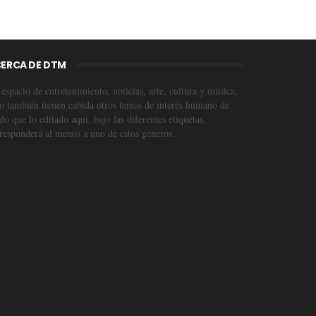
ERCA DE DTM
espacio de entretenimiento, noticias, arte, cultura y música,
o también tienen cabida otros temas de interés humano de
o que lo editado aquí, bajo las diferentes etiquetas,
responderá al menos a uno de estos géneros.