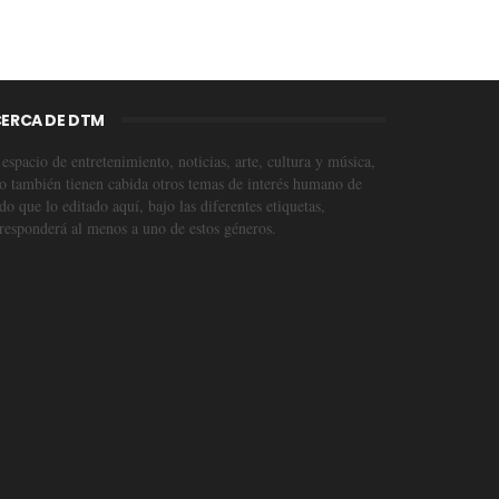
ERCA DE DTM
espacio de entretenimiento, noticias, arte, cultura y música,
o también tienen cabida otros temas de interés humano de
o que lo editado aquí, bajo las diferentes etiquetas,
responderá al menos a uno de estos géneros.