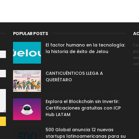
POPULAR POSTS
AC
El factor humano en la tecnología:
Un 
per
la historia de éxito de Jelou
mod
cor
CANTICUÉNTICOS LLEGA A
QUERÉTARO
Explora el Blockchain sin Invertir:
Certificaciones gratuitas con ICP
Hub LATAM
500 Global anuncia 12 nuevas
startups latinoamericanas para su