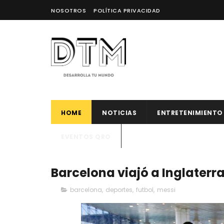
NOSOTROS
POLÍTICA PRIVACIDAD
HOME
NOTICIAS
ENTRETENIMIENTO
EVENTOS QRO
Barcelona viajó a Inglaterra
barcelona
,
deportes
,
futbol
,
messi