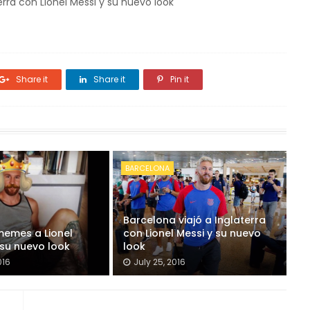
Share it
Share it
Pin it
BARCELONA
Barcelona viajó a Inglaterra
memes a Lionel
con Lionel Messi y su nuevo
 su nuevo look
look
016
July 25, 2016