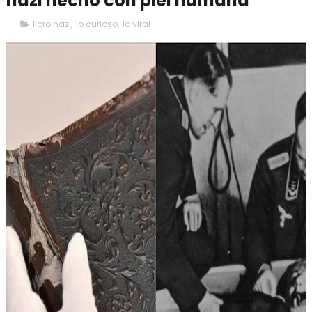
nazi hecho con piel humana
libro nazi
,
lo curioso
,
lo viral