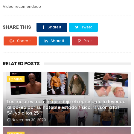
Video recomendado
SHARE THIS
Share it
Tweet
Share it
Share it
Pin it
RELATED POSTS
LO VIRAL
Los mejores memes que dejó el regreso de la leyenda
al boxeo por su notable estado físico, “Tyson a los
54, yo a los 25”:
November 30, 2020