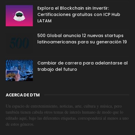
Explora el Blockchain sin Invertir:
Certificaciones gratuitas con ICP Hub
LATAM
500 Global anuncia 12 nuevas startups
latinoamericanas para su generación 19
Cambiar de carrera para adelantarse al
trabajo del futuro
ACERCA DE DTM
Un espacio de entretenimiento, noticias, arte, cultura y música, pero
también tienen cabida otros temas de interés humano de modo que lo
editado aquí, bajo las diferentes etiquetas, corresponderá al menos a uno
de estos géneros.