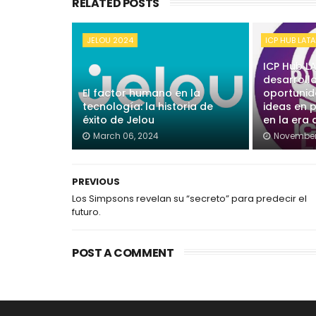
RELATED POSTS
JELOU 2024
ICP HUB LAT
ICP Hub L
desarroll
El factor humano en la
oportunid
tecnología: la historia de
ideas en 
éxito de Jelou
en la era
March 06, 2024
November
PREVIOUS
Los Simpsons revelan su “secreto” para predecir el
futuro.
POST A COMMENT