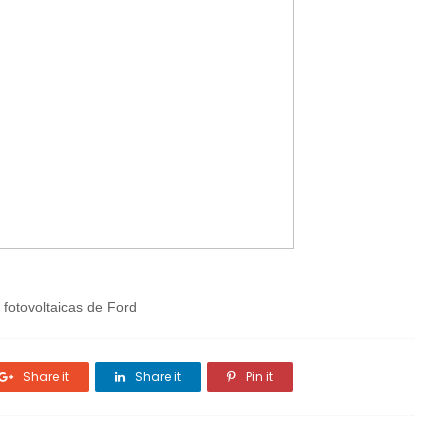
 fotovoltaicas de Ford
Share it
Share it
Pin it