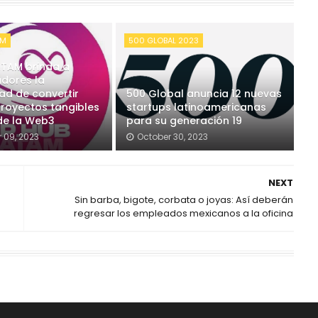
AM
500 GLOBAL 2023
ATAM brinda a
adores la
ad de convertir
500 Global anuncia 12 nuevas
proyectos tangibles
startups latinoamericanas
 de la Web3
para su generación 19
 09, 2023
October 30, 2023
NEXT
Sin barba, bigote, corbata o joyas: Así deberán
regresar los empleados mexicanos a la oficina