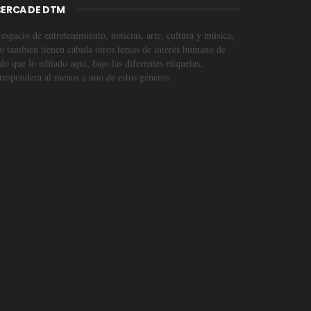
ERCA DE DTM
espacio de entretenimiento, noticias, arte, cultura y música,
o también tienen cabida otros temas de interés humano de
o que lo editado aquí, bajo las diferentes etiquetas,
responderá al menos a uno de estos géneros.