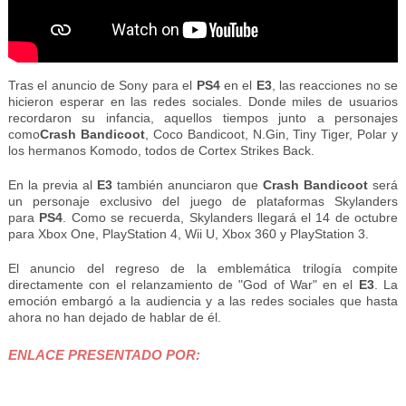
Tras el anuncio de Sony para el
PS4
en el
E3
, las reacciones no se
hicieron esperar en las redes sociales. Donde miles de usuarios
recordaron su infancia, aquellos tiempos junto a
personajes
como
Crash
Bandicoot
,
Coco Bandicoot, N.Gin, Tiny Tiger, Polar y
los hermanos Komodo, todos de
Cortex Strikes Back.
En la previa al
E3
también anunciaron que
Crash Bandicoot
será
un personaje exclusivo del juego de plataformas Skylanders
para
PS4
. Como se recuerda,
Skylanders
llegará el 14 de octubre
para Xbox One, PlayStation 4, Wii U, Xbox 360 y PlayStation 3.
El anuncio del regreso de la emblemática trilogía compite
directamente con el relanzamiento de "God of War" en el
E3
. La
emoción embargó a la audiencia y a las redes sociales que hasta
ahora no han dejado de hablar de él.
ENLACE PRESENTADO POR: