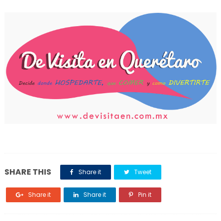
SHARE THIS
Share it
Tweet
Share it
Share it
Pin it