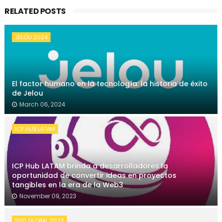
RELATED POSTS
JELOU 2024
El factor humano en la tecnología: la historia de éxito
de Jelou
March 06, 2024
ICP HUB LATAM
ICP Hub LATAM brinda a desarrolladores la
oportunidad de convertir ideas en proyectos
tangibles en la era de la Web3
November 09, 2023
500 GLOBAL 2023