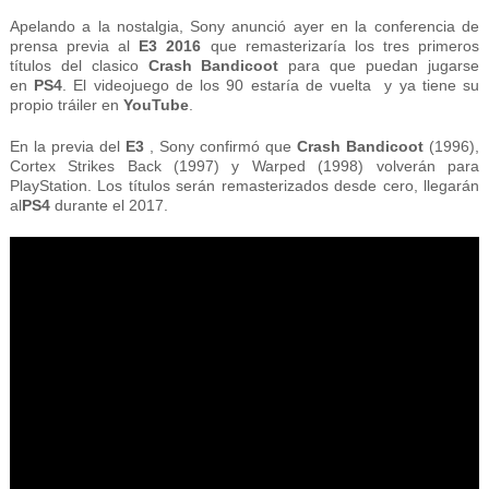
Apelando a la nostalgia, Sony anunció ayer en la conferencia de
prensa previa al
E3 2016
que remasterizaría los tres primeros
títulos del clasico
Crash Bandicoot
para que puedan jugarse
en
PS4
. El videojuego de los 90 estaría de vuelta y ya tiene su
propio tráiler en
YouTube
.
En la previa del
E3
, Sony confirmó que
Crash Bandicoot
(1996),
Cortex Strikes Back (1997) y Warped (1998)
volverán
para
PlayStation.
Los títulos serán remasterizados desde cero, llegarán
al
PS4
durante el 2017.