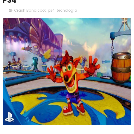
PS4
Crash Bandicoot
,
ps4
,
tecnología