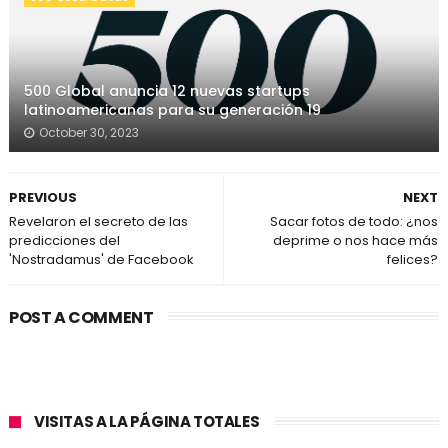
500 Global anuncia 12 nuevas startups
latinoamericanas para su generación 19
October 30, 2023
PREVIOUS
NEXT
Revelaron el secreto de las
Sacar fotos de todo: ¿nos
predicciones del
deprime o nos hace más
'Nostradamus' de Facebook
felices?
POST A COMMENT
VISITAS A LA PÁGINA TOTALES